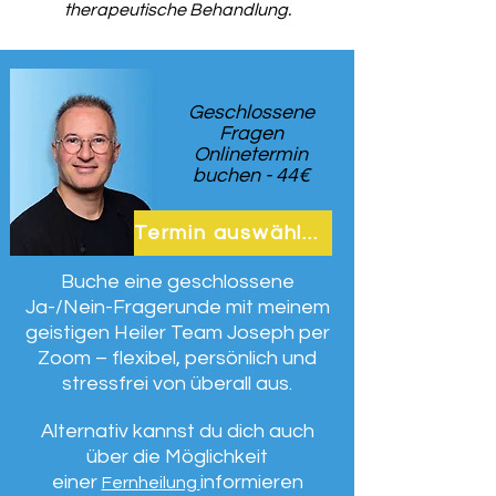
therapeutische Behandlung.
Geschlossene
Fragen
Onlinetermin
buchen - 44€
Termin auswählen
Buche eine geschlossene
Ja-/Nein-Fragerunde mit meinem
geistigen Heiler Team Joseph per
Zoom – flexibel, persönlich und
stressfrei von überall aus.
Alternativ kannst du dich auch
über die Möglichkeit
einer
informieren
Fernheilung