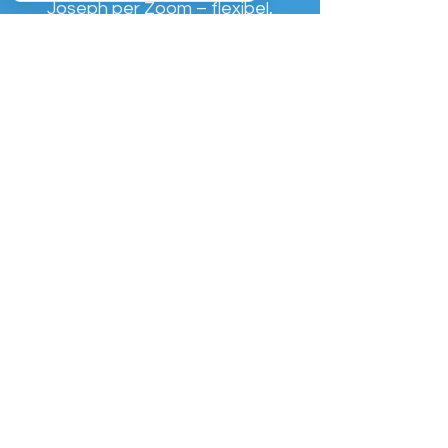
Joseph per Zoom – flexibel,
persönlich und stressfrei von
überall aus.
Alternativ kannst du dich auch
über die Möglichkeit
einer
informieren
Fernheilung
Dauer der Fragerunde: ca. 25 min
Dieses Angbot dient der persönlichen
Orientierung und ersetzt keine
medizinische oder therapeutische
Behandlung. Bei gesundheitlichen
Beschwerden wenden Sie sich bitte an
Arzt oder Heilpraktiker.
Kostenloses Erstgespräch