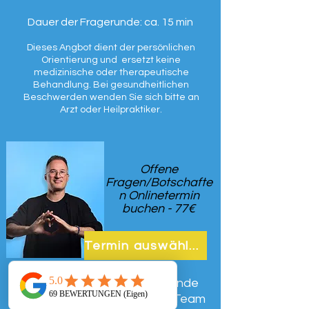
Dauer der Fragerunde: ca. 15 min
Dieses Angbot dient der persönlichen
Orientierung und ersetzt keine
medizinische oder therapeutische
Behandlung. Bei gesundheitlichen
Beschwerden wenden Sie sich bitte an
Arzt oder Heilpraktiker.
Offene
Fragen/Botschafte
n Onlinetermin
buchen - 77€
Termin auswählen
Buche eine offene Fragerunde
mit meienm geistigen Heiler Team